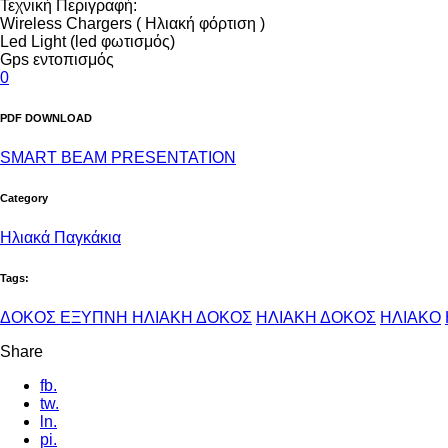
Τεχνική Περιγραφή:
Wireless Chargers ( Ηλιακή φόρτιση )
Led Light (led φωτισμός)
Gps εντοπισμός
0
PDF DOWNLOAD
SMART BEAM PRESENTATION
Category
Ηλιακά Παγκάκια
Tags:
ΔΟΚΟΣ ΕΞΥΠΝΗ ΗΛΙΑΚΗ ΔΟΚΟΣ
ΗΛΙΑΚΗ ΔΟΚΟΣ
ΗΛΙΑΚΟ
Share
fb.
tw.
ln.
pi.