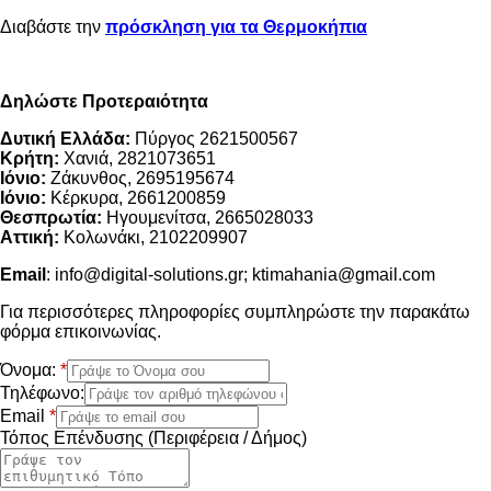
Διαβάστε την
πρόσκληση για τα Θερμοκήπια
Δηλώστε Προτεραιότητα
Δυτική Ελλάδα:
Πύργος 2621500567
Κρήτη:
Χανιά, 2821073651
Ιόνιο:
Ζάκυνθος, 2695195674
Ιόνιο:
Κέρκυρα, 2661200859
Θεσπρωτία:
Ηγουμενίτσα, 2665028033
Αττική:
Κολωνάκι, 2102209907
Email
:
info@digital-solutions.gr
;
ktimahania@gmail.com
Για περισσότερες πληροφορίες συμπληρώστε την παρακάτω
φόρμα επικοινωνίας.
Όνομα:
*
Τηλέφωνο:
Email
*
Τόπος Επένδυσης (Περιφέρεια / Δήμος)