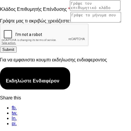
Κλάδος Επιθυμητής Επένδυσης
*
Γράψτε μας τι ακριβώς χρειάζεστε:
Submit
Για να εμφανιστει κουμπι εκδηλωσης ενδιαφεροντος
ΕΝΕΡΓΑ ΠΡΟΓΡΑΜΜΑΤΑ
Εκδηλώστε Ενδιαφέρον
Share this
fb.
tw.
ln.
pi.