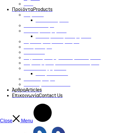
ΟΤΑ
Προϊόντα
Products
Παγκάκια
Ηλιακό παγκάκι
Ηλιακό δέντρο
Στάσεις Λεωφορείου
Ηλιακή στάση λεωφορείου
Έξυπνες Διαβάσεις Πεζών
Οδοφωτισμός
Infokiosks
Ψηφιακές διαφημιστικές οθόνες LED
Φόρτιση ηλεκτρονικών αυτοκινήτων
Κάδοι Απορριμάτων
Υπόγειοι Κάδοι
Παιδικές Χαρές
Our Projects
See more
Άρθρα
Articles
Επικοινωνία
Contact Us
Close
Menu