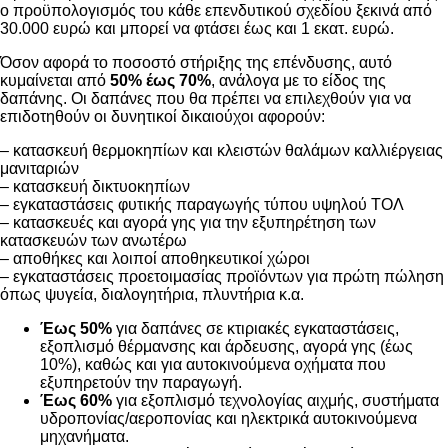
ο προϋπολογισμός του κάθε επενδυτικού σχεδίου ξεκινά από
30.000 ευρώ και μπορεί να φτάσει έως και 1 εκατ. ευρώ.
Όσον αφορά το ποσοστό στήριξης της επένδυσης, αυτό
κυμαίνεται από
50% έως 70%
, ανάλογα με το είδος της
δαπάνης. Οι δαπάνες που θα πρέπει να επιλεχθούν για να
επιδοτηθούν οι δυνητικοί δικαιούχοι αφορούν:
– κατασκευή θερμοκηπίων και κλειστών θαλάμων καλλιέργειας
μανιταριών
– κατασκευή δικτυοκηπίων
– εγκαταστάσεις φυτικής παραγωγής τύπου υψηλού ΤΟΛ
– κατασκευές και αγορά γης για την εξυπηρέτηση των
κατασκευών των ανωτέρω
– αποθήκες και λοιποί αποθηκευτικοί χώροι
– εγκαταστάσεις προετοιμασίας προϊόντων για πρώτη πώληση
όπως ψυγεία, διαλογητήρια, πλυντήρια κ.α.
Έως 50%
για δαπάνες σε κτιριακές εγκαταστάσεις,
εξοπλισμό θέρμανσης και άρδευσης, αγορά γης (έως
10%), καθώς και για αυτοκινούμενα οχήματα που
εξυπηρετούν την παραγωγή.
Έως 60%
για εξοπλισμό τεχνολογίας αιχμής, συστήματα
υδροπονίας/αεροπονίας και ηλεκτρικά αυτοκινούμενα
μηχανήματα.