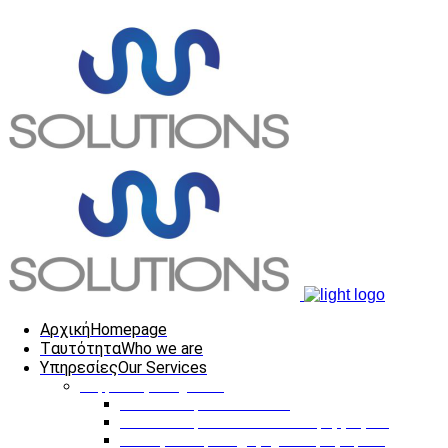
Αρχική
Homepage
Tαυτότητα
Who we are
Υπηρεσίες
Our Services
Ψηφιακές Υπηρεσίες
Κατασκευή Ιστοσελίδων
Κατασκευή Διαδικτυακών Εφαρμογών
Ηλεκτρονική Επιχειρηματική Προβολή