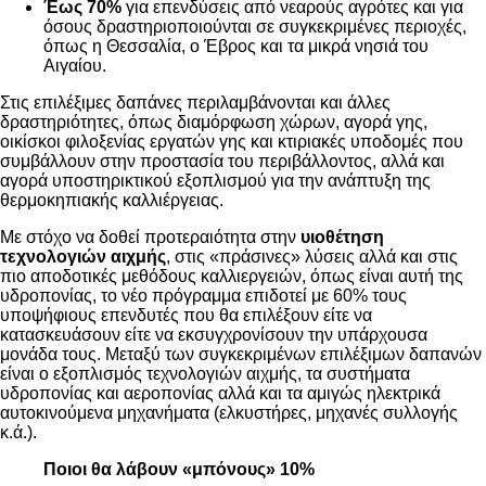
Έως 70%
για επενδύσεις από νεαρούς αγρότες και για
όσους δραστηριοποιούνται σε συγκεκριμένες περιοχές,
όπως η Θεσσαλία, ο Έβρος και τα μικρά νησιά του
Αιγαίου.
Στις επιλέξιμες δαπάνες περιλαμβάνονται και άλλες
δραστηριότητες, όπως διαμόρφωση χώρων, αγορά γης,
οικίσκοι φιλοξενίας εργατών γης και κτιριακές υποδομές που
συμβάλλουν στην προστασία του περιβάλλοντος, αλλά και
αγορά υποστηρικτικού εξοπλισμού για την ανάπτυξη της
θερμοκηπιακής καλλιέργειας.
Με στόχο να δοθεί προτεραιότητα στην
υιοθέτηση
τεχνολογιών αιχμής
, στις «πράσινες» λύσεις αλλά και στις
πιο αποδοτικές μεθόδους καλλιεργειών, όπως είναι αυτή της
υδροπονίας, το νέο πρόγραμμα επιδοτεί με 60% τους
υποψήφιους επενδυτές που θα επιλέξουν είτε να
κατασκευάσουν είτε να εκσυγχρονίσουν την υπάρχουσα
μονάδα τους. Μεταξύ των συγκεκριμένων επιλέξιμων δαπανών
είναι ο εξοπλισμός τεχνολογιών αιχμής, τα συστήματα
υδροπονίας και αεροπονίας αλλά και τα αμιγώς ηλεκτρικά
αυτοκινούμενα μηχανήματα (ελκυστήρες, μηχανές συλλογής
κ.ά.).
Ποιοι θα λάβουν «μπόνους» 10%