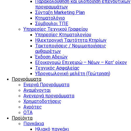
Παρακολούθηση και υλοποίηση επενδυτικών
προγραμμάτων
Σύνταξη Marketing Plan
Κτηματολόγιο
Σύμβουλοι ΤΠΕ
Υπηρεσίες Τεχνικού Γραφείου
Υπηρεσίες Κτηματολογίου
Ηλεκτρονική Ταυτότητα Κτηρίων
Τακτοποιήσεις / Νομιμοποιήσεις
αυθαιρέτων
Έκδοση Αδειών
Εξοικονομώ Επιχειρώ – Νέων – Κατ’ οίκον
Τεχνικός Ασφαλείας
Υδρογεωλογική μελέτη (Γεώτρηση)
Προγράμματα
Ενεργά Προγράμματα
Αναμένονται
Ανενεργά προγράμματα
Χρηματοδοτήσεις
Αγρότες
ΟΤΑ
Προϊόντα
Παγκάκια
Ηλιακό παγκάκι