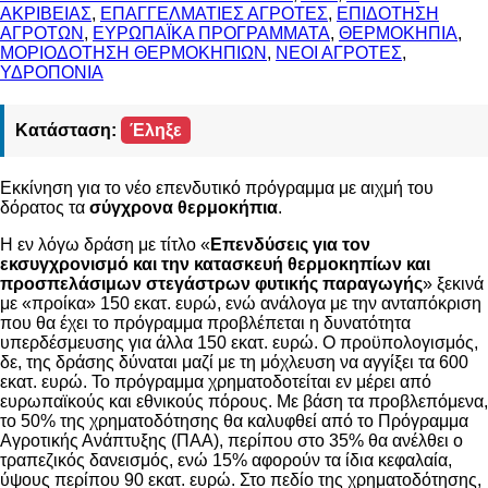
ΑΚΡΙΒΕΙΑΣ
,
ΕΠΑΓΓΕΛΜΑΤΙΕΣ ΑΓΡΟΤΕΣ
,
ΕΠΙΔΟΤΗΣΗ
ΑΓΡΟΤΩΝ
,
ΕΥΡΩΠΑΪΚΑ ΠΡΟΓΡΑΜΜΑΤΑ
,
ΘΕΡΜΟΚΗΠΙΑ
,
ΜΟΡΙΟΔΟΤΗΣΗ ΘΕΡΜΟΚΗΠΙΩΝ
,
ΝΕΟΙ ΑΓΡΟΤΕΣ
,
ΥΔΡΟΠΟΝΙΑ
Κατάσταση:
Έληξε
Εκκίνηση για το νέο επενδυτικό πρόγραμμα με αιχμή του
δόρατος τα
σύγχρονα θερμοκήπια
.
Η εν λόγω δράση με τίτλο «
Επενδύσεις για τον
εκσυγχρονισμό και την κατασκευή θερμοκηπίων και
προσπελάσιμων στεγάστρων φυτικής παραγωγής
» ξεκινά
με «προίκα» 150 εκατ. ευρώ, ενώ ανάλογα με την ανταπόκριση
που θα έχει το πρόγραμμα προβλέπεται η δυνατότητα
υπερδέσμευσης για άλλα 150 εκατ. ευρώ. Ο προϋπολογισμός,
δε, της δράσης δύναται μαζί με τη μόχλευση να αγγίξει τα 600
εκατ. ευρώ. Το πρόγραμμα χρηματοδοτείται εν μέρει από
ευρωπαϊκούς και εθνικούς πόρους. Με βάση τα προβλεπόμενα,
το 50% της χρηματοδότησης θα καλυφθεί από το Πρόγραμμα
Αγροτικής Ανάπτυξης (ΠΑΑ), περίπου στο 35% θα ανέλθει ο
τραπεζικός δανεισμός, ενώ 15% αφορούν τα ίδια κεφαλαία,
ύψους περίπου 90 εκατ. ευρώ. Στο πεδίο της χρηματοδότησης,