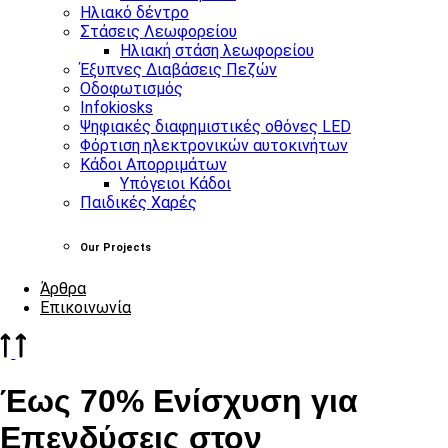
Ηλιακό δέντρο
Στάσεις Λεωφορείου
Ηλιακή στάση λεωφορείου
Έξυπνες Διαβάσεις Πεζών
Οδοφωτισμός
Infokiosks
Ψηφιακές διαφημιστικές οθόνες LED
Φόρτιση ηλεκτρονικών αυτοκινήτων
Κάδοι Απορριμάτων
Υπόγειοι Κάδοι
Παιδικές Χαρές
Our Projects
Άρθρα
Επικοινωνία
Έως 70% Ενίσχυση για
Επενδύσεις στον