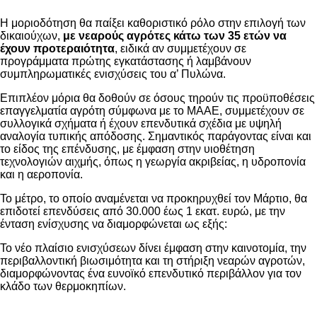
Η μοριοδότηση θα παίξει καθοριστικό ρόλο στην επιλογή των
δικαιούχων,
με νεαρούς αγρότες κάτω των 35 ετών να
έχουν προτεραιότητα
, ειδικά αν συμμετέχουν σε
προγράμματα πρώτης εγκατάστασης ή λαμβάνουν
συμπληρωματικές ενισχύσεις του α’ Πυλώνα.
Επιπλέον μόρια θα δοθούν σε όσους τηρούν τις προϋποθέσεις
επαγγελματία αγρότη σύμφωνα με το ΜΑΑΕ, συμμετέχουν σε
συλλογικά σχήματα ή έχουν επενδυτικά σχέδια με υψηλή
αναλογία τυπικής απόδοσης. Σημαντικός παράγοντας είναι και
το είδος της επένδυσης, με έμφαση στην υιοθέτηση
τεχνολογιών αιχμής, όπως η γεωργία ακριβείας, η υδροπονία
και η αεροπονία.
Το μέτρο, το οποίο αναμένεται να προκηρυχθεί τον Μάρτιο, θα
επιδοτεί επενδύσεις από 30.000 έως 1 εκατ. ευρώ, με την
ένταση ενίσχυσης να διαμορφώνεται ως εξής:
Το νέο πλαίσιο ενισχύσεων δίνει έμφαση στην καινοτομία, την
περιβαλλοντική βιωσιμότητα και τη στήριξη νεαρών αγροτών,
διαμορφώνοντας ένα ευνοϊκό επενδυτικό περιβάλλον για τον
κλάδο των θερμοκηπίων.