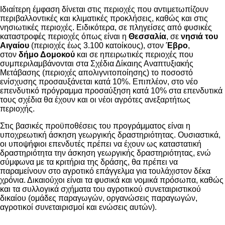
Ιδιαίτερη έμφαση δίνεται στις περιοχές που αντιμετωπίζουν
περιβαλλοντικές και κλιματικές προκλήσεις, καθώς και στις
νησιωτικές περιοχές. Ειδικότερα, σε πληγείσες από φυσικές
καταστροφές περιοχές όπως είναι η
Θεσσαλία
, σε
νησιά του
Αιγαίου
(περιοχές έως 3.100 κατοίκους), στον
Έβρο
,
στον
δήμο Δομοκού
και σε ηπειρωτικές περιοχές που
συμπεριλαμβάνονται στα Σχέδια Δίκαιης Αναπτυξιακής
Μετάβασης (περιοχές απολιγνιτοποίησης) το ποσοστό
ενίσχυσης προσαυξάνεται κατά 10%. Επιπλέον, στο νέο
επενδυτικό πρόγραμμα προσαύξηση κατά 10% στα επενδυτικά
τους σχέδια θα έχουν και οι νέοι αγρότες ανεξαρτήτως
περιοχής.
Στις βασικές προϋποθέσεις του προγράμματος είναι η
υποχρεωτική άσκηση γεωργικής δραστηριότητας. Ουσιαστικά,
οι υποψήφιοι επενδυτές πρέπει να έχουν ως καταστατική
δραστηριότητα την άσκηση γεωργικής δραστηριότητας, ενώ
σύμφωνα με τα κριτήρια της δράσης, θα πρέπει να
παραμείνουν στο αγροτικό επάγγελμα για τουλάχιστον δέκα
χρόνια. Δικαιούχοι είναι τα φυσικά και νομικά πρόσωπα, καθώς
και τα συλλογικά σχήματα του αγροτικού συνεταιριστικού
δικαίου (ομάδες παραγωγών, οργανώσεις παραγωγών,
αγροτικοί συνεταιρισμοί και ενώσεις αυτών).