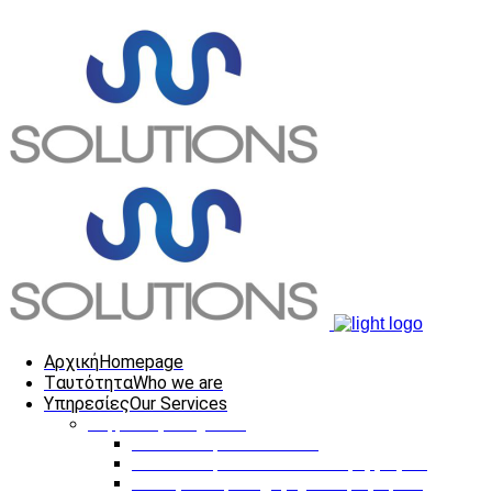
Αρχική
Homepage
Tαυτότητα
Who we are
Υπηρεσίες
Our Services
Ψηφιακές Υπηρεσίες
Κατασκευή Ιστοσελίδων
Κατασκευή Διαδικτυακών Εφαρμογών
Ηλεκτρονική Επιχειρηματική Προβολή