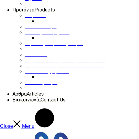
ΟΤΑ
Προϊόντα
Products
Παγκάκια
Ηλιακό παγκάκι
Ηλιακό δέντρο
Στάσεις Λεωφορείου
Ηλιακή στάση λεωφορείου
Έξυπνες Διαβάσεις Πεζών
Οδοφωτισμός
Infokiosks
Ψηφιακές διαφημιστικές οθόνες LED
Φόρτιση ηλεκτρονικών αυτοκινήτων
Κάδοι Απορριμάτων
Υπόγειοι Κάδοι
Παιδικές Χαρές
Our Projects
See more
Άρθρα
Articles
Επικοινωνία
Contact Us
Close
Menu