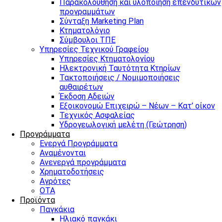
Παρακολούθηση και υλοποίηση επενδυτικών
προγραμμάτων
Σύνταξη Marketing Plan
Κτηματολόγιο
Σύμβουλοι ΤΠΕ
Υπηρεσίες Τεχνικού Γραφείου
Υπηρεσίες Κτηματολογίου
Ηλεκτρονική Ταυτότητα Κτηρίων
Τακτοποιήσεις / Νομιμοποιήσεις
αυθαιρέτων
Έκδοση Αδειών
Εξοικονομώ Επιχειρώ – Νέων – Κατ’ οίκον
Τεχνικός Ασφαλείας
Υδρογεωλογική μελέτη (Γεώτρηση)
Προγράμματα
Ενεργά Προγράμματα
Αναμένονται
Ανενεργά προγράμματα
Χρηματοδοτήσεις
Αγρότες
ΟΤΑ
Προϊόντα
Παγκάκια
Ηλιακό παγκάκι