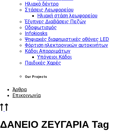
Ηλιακό δέντρο
Στάσεις Λεωφορείου
Ηλιακή στάση λεωφορείου
Έξυπνες Διαβάσεις Πεζών
Οδοφωτισμός
Infokiosks
Ψηφιακές διαφημιστικές οθόνες LED
Φόρτιση ηλεκτρονικών αυτοκινήτων
Κάδοι Απορριμάτων
Υπόγειοι Κάδοι
Παιδικές Χαρές
Our Projects
Άρθρα
Επικοινωνία
ΔΑΝΕΙΟ ΖΕΥΓΑΡΙΑ Tag