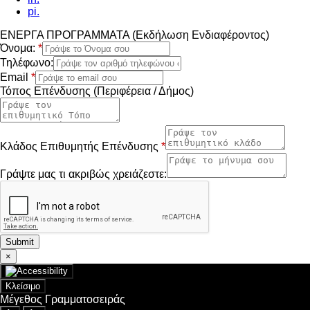
pi.
ΕΝΕΡΓΑ ΠΡΟΓΡΑΜΜΑΤΑ (Εκδήλωση Ενδιαφέροντος)
Όνομα:
*
Τηλέφωνο:
Email
*
Τόπος Επένδυσης (Περιφέρεια / Δήμος)
Κλάδος Επιθυμητής Επένδυσης
*
Γράψτε μας τι ακριβώς χρειάζεστε:
Submit
×
Κλείσιμο
Μέγεθος Γραμματοσειράς