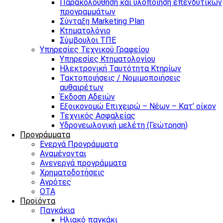
Παρακολούθηση και υλοποίηση επενδυτικών
προγραμμάτων
Σύνταξη Marketing Plan
Κτηματολόγιο
Σύμβουλοι ΤΠΕ
Υπηρεσίες Τεχνικού Γραφείου
Υπηρεσίες Κτηματολογίου
Ηλεκτρονική Ταυτότητα Κτηρίων
Τακτοποιήσεις / Νομιμοποιήσεις
αυθαιρέτων
Έκδοση Αδειών
Εξοικονομώ Επιχειρώ – Νέων – Κατ’ οίκον
Τεχνικός Ασφαλείας
Υδρογεωλογική μελέτη (Γεώτρηση)
Προγράμματα
Ενεργά Προγράμματα
Αναμένονται
Ανενεργά προγράμματα
Χρηματοδοτήσεις
Αγρότες
ΟΤΑ
Προϊόντα
Παγκάκια
Ηλιακό παγκάκι