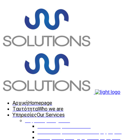
Αρχική
Homepage
Tαυτότητα
Who we are
Υπηρεσίες
Our Services
Ψηφιακές Υπηρεσίες
Κατασκευή Ιστοσελίδων
Κατασκευή Διαδικτυακών Εφαρμογών
Ηλεκτρονική Επιχειρηματική Προβολή