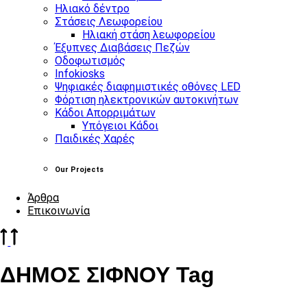
Ηλιακό δέντρο
Στάσεις Λεωφορείου
Ηλιακή στάση λεωφορείου
Έξυπνες Διαβάσεις Πεζών
Οδοφωτισμός
Infokiosks
Ψηφιακές διαφημιστικές οθόνες LED
Φόρτιση ηλεκτρονικών αυτοκινήτων
Κάδοι Απορριμάτων
Υπόγειοι Κάδοι
Παιδικές Χαρές
Our Projects
Άρθρα
Επικοινωνία
ΔΗΜΟΣ ΣΙΦΝΟΥ Tag