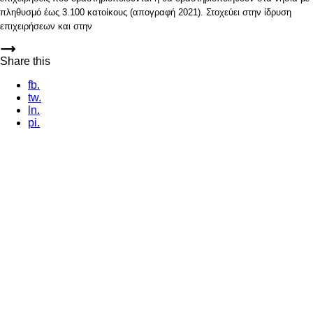
πληθυσμό έως 3.100 κατοίκους (απογραφή 2021). Στοχεύει στην ίδρυση
επιχειρήσεων και στην
Share this
fb.
tw.
ln.
pi.