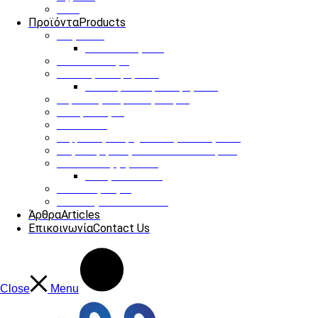
ΟΤΑ
Προϊόντα
Products
Παγκάκια
Ηλιακό παγκάκι
Ηλιακό δέντρο
Στάσεις Λεωφορείου
Ηλιακή στάση λεωφορείου
Έξυπνες Διαβάσεις Πεζών
Οδοφωτισμός
Infokiosks
Ψηφιακές διαφημιστικές οθόνες LED
Φόρτιση ηλεκτρονικών αυτοκινήτων
Κάδοι Απορριμάτων
Υπόγειοι Κάδοι
Παιδικές Χαρές
Our Projects
See more
Άρθρα
Articles
Επικοινωνία
Contact Us
Close
Menu