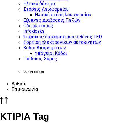
Ηλιακό δέντρο
Στάσεις Λεωφορείου
Ηλιακή στάση λεωφορείου
Έξυπνες Διαβάσεις Πεζών
Οδοφωτισμός
Infokiosks
Ψηφιακές διαφημιστικές οθόνες LED
Φόρτιση ηλεκτρονικών αυτοκινήτων
Κάδοι Απορριμάτων
Υπόγειοι Κάδοι
Παιδικές Χαρές
Our Projects
Άρθρα
Επικοινωνία
ΚΤΙΡΙΑ Tag