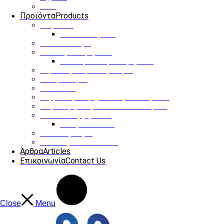
ΟΤΑ
Προϊόντα
Products
Παγκάκια
Ηλιακό παγκάκι
Ηλιακό δέντρο
Στάσεις Λεωφορείου
Ηλιακή στάση λεωφορείου
Έξυπνες Διαβάσεις Πεζών
Οδοφωτισμός
Infokiosks
Ψηφιακές διαφημιστικές οθόνες LED
Φόρτιση ηλεκτρονικών αυτοκινήτων
Κάδοι Απορριμάτων
Υπόγειοι Κάδοι
Παιδικές Χαρές
Our Projects
See more
Άρθρα
Articles
Επικοινωνία
Contact Us
Close
Menu