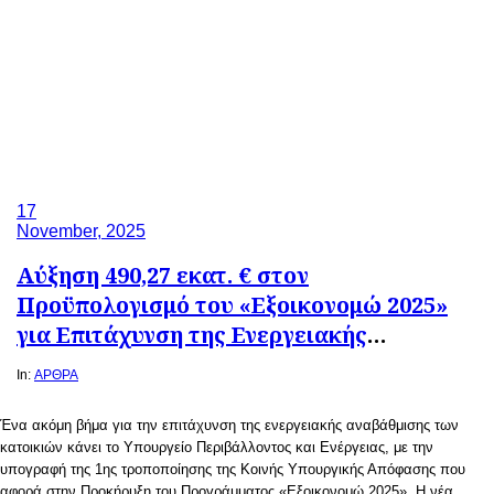
17
November, 2025
Αύξηση 490,27 εκατ. € στον
Προϋπολογισμό του «Εξοικονομώ 2025»
για Επιτάχυνση της Ενεργειακής
Αναβάθμισης
In:
ΑΡΘΡΑ
Ένα ακόμη βήμα για την επιτάχυνση της ενεργειακής αναβάθμισης των
κατοικιών κάνει το Υπουργείο Περιβάλλοντος και Ενέργειας, με την
υπογραφή της 1ης τροποποίησης της Κοινής Υπουργικής Απόφασης που
αφορά στην Προκήρυξη του Προγράμματος «Εξοικονομώ 2025». Η νέα