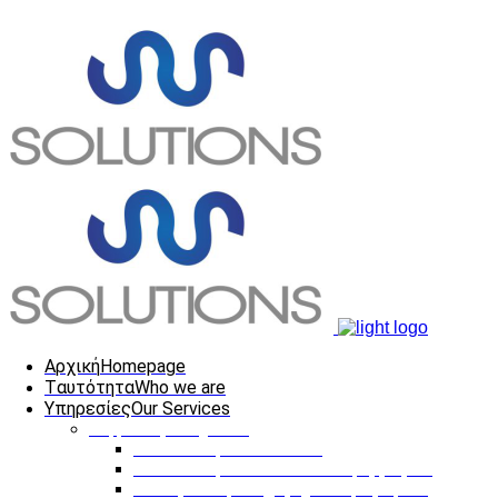
Αρχική
Homepage
Tαυτότητα
Who we are
Υπηρεσίες
Our Services
Ψηφιακές Υπηρεσίες
Κατασκευή Ιστοσελίδων
Κατασκευή Διαδικτυακών Εφαρμογών
Ηλεκτρονική Επιχειρηματική Προβολή