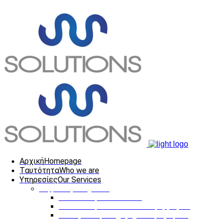
Αρχική
Homepage
Tαυτότητα
Who we are
Υπηρεσίες
Our Services
Ψηφιακές Υπηρεσίες
Κατασκευή Ιστοσελίδων
Κατασκευή Διαδικτυακών Εφαρμογών
Ηλεκτρονική Επιχειρηματική Προβολή