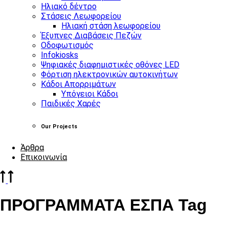
Ηλιακό δέντρο
Στάσεις Λεωφορείου
Ηλιακή στάση λεωφορείου
Έξυπνες Διαβάσεις Πεζών
Οδοφωτισμός
Infokiosks
Ψηφιακές διαφημιστικές οθόνες LED
Φόρτιση ηλεκτρονικών αυτοκινήτων
Κάδοι Απορριμάτων
Υπόγειοι Κάδοι
Παιδικές Χαρές
Our Projects
Άρθρα
Επικοινωνία
ΠΡΟΓΡΑΜΜΑΤΑ ΕΣΠΑ Tag