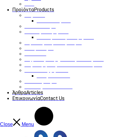
ΟΤΑ
Προϊόντα
Products
Παγκάκια
Ηλιακό παγκάκι
Ηλιακό δέντρο
Στάσεις Λεωφορείου
Ηλιακή στάση λεωφορείου
Έξυπνες Διαβάσεις Πεζών
Οδοφωτισμός
Infokiosks
Ψηφιακές διαφημιστικές οθόνες LED
Φόρτιση ηλεκτρονικών αυτοκινήτων
Κάδοι Απορριμάτων
Υπόγειοι Κάδοι
Παιδικές Χαρές
Our Projects
See more
Άρθρα
Articles
Επικοινωνία
Contact Us
Close
Menu