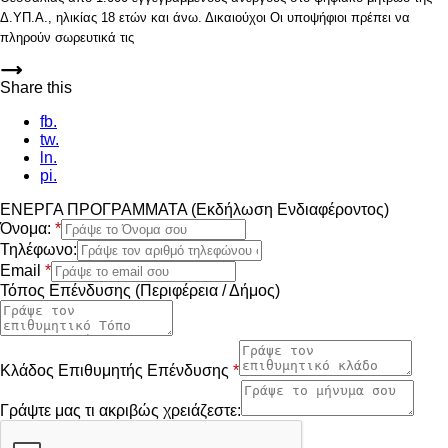
Δ.ΥΠ.Α., ηλικίας 18 ετών και άνω. Δικαιούχοι Οι υποψήφιοι πρέπει να
πληρούν σωρευτικά τις
Share this
fb.
tw.
ln.
pi.
ΕΝΕΡΓΑ ΠΡΟΓΡΑΜΜΑΤΑ (Εκδήλωση Ενδιαφέροντος)
Όνομα:
*
Τηλέφωνο:
Email
*
Τόπος Επένδυσης (Περιφέρεια / Δήμος)
Κλάδος Επιθυμητής Επένδυσης
*
Γράψτε μας τι ακριβώς χρειάζεστε: