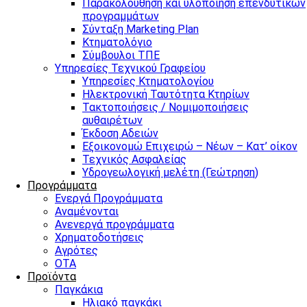
Παρακολούθηση και υλοποίηση επενδυτικών
προγραμμάτων
Σύνταξη Marketing Plan
Κτηματολόγιο
Σύμβουλοι ΤΠΕ
Υπηρεσίες Τεχνικού Γραφείου
Υπηρεσίες Κτηματολογίου
Ηλεκτρονική Ταυτότητα Κτηρίων
Τακτοποιήσεις / Νομιμοποιήσεις
αυθαιρέτων
Έκδοση Αδειών
Εξοικονομώ Επιχειρώ – Νέων – Κατ’ οίκον
Τεχνικός Ασφαλείας
Υδρογεωλογική μελέτη (Γεώτρηση)
Προγράμματα
Ενεργά Προγράμματα
Αναμένονται
Ανενεργά προγράμματα
Χρηματοδοτήσεις
Αγρότες
ΟΤΑ
Προϊόντα
Παγκάκια
Ηλιακό παγκάκι