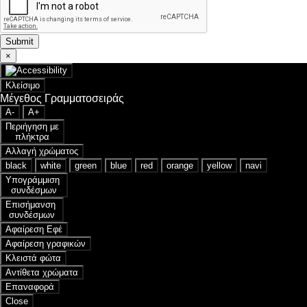
Submit
×
Κλείσιμο
Μέγεθος Γραμματοσειράς
A-
A+
Περιήγηση με
πλήκτρα
Αλλαγή χρώματος
black
white
green
blue
red
orange
yellow
navi
Υπογράμμιση
συνδέσμων
Επισήμανση
συνδέσμων
Αφαίρεση Εφέ
Αφαίρεση γραφικών
Κλειστά φώτα
Αντίθετα χρώματα
Επαναφορά
Close