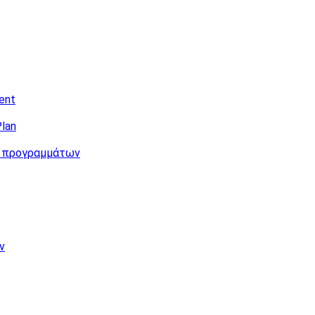
ent
lan
ν προγραμμάτων
ν