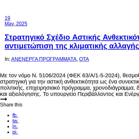
19
May, 2025
Στρατηγικό Σχέδιο Αστικής Ανθεκτικότ
αντιμετώπιση της κλιματικής αλλαγής
In:
ΑΝΕΝΕΡΓΑ ΠΡΟΓΡΑΜΜΑΤΑ
,
ΟΤΑ
Με τον νόμο Ν. 5106/2024 (ΦΕΚ 63/Α/1-5-2024), θεσμο
στρατηγική για την αστική ανθεκτικότητα ως ένα συνεκτι
πολιτικής, επιχειρησιακό πρόγραμμα, χρονοδιάγραμμα,
και αξιολόγησης. Το υπουργείο Περιβάλλοντος και Ενέργ
τεύχος των προδιαγραφών για τη
Share this
fb.
tw.
ln.
pi.