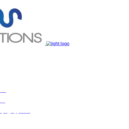
ent
lan
 προγραμμάτων