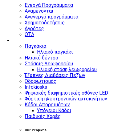
Ενεργά Προγράμματα
Αναμένονται
Ανενεργά προγράμματα
Χρηματοδοτήσεις
Αγρότες
ΟΤΑ
Προϊόντα
Παγκάκια
Ηλιακό παγκάκι
Ηλιακό δέντρο
Στάσεις Λεωφορείου
Ηλιακή στάση λεωφορείου
Έξυπνες Διαβάσεις Πεζών
Οδοφωτισμός
Infokiosks
Ψηφιακές διαφημιστικές οθόνες LED
Φόρτιση ηλεκτρονικών αυτοκινήτων
Κάδοι Απορριμάτων
Υπόγειοι Κάδοι
Παιδικές Χαρές
Our Projects