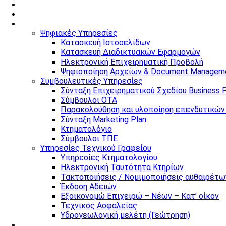
Αρχική
Tαυτότητα
Υπηρεσίες
Ψηφιακές Υπηρεσίες
Κατασκευή Ιστοσελίδων
Κατασκευή Διαδικτυακών Εφαρμογών
Ηλεκτρονική Επιχειρηματική Προβολή
Ψηφιοποίηση Αρχείων & Document Managem
Συμβουλευτικές Υπηρεσίες
Σύνταξη Επιχειρηματικού Σχεδίου Business P
Σύμβουλοι ΟΤΑ
Παρακολούθηση και υλοποίηση επενδυτικώ
Σύνταξη Marketing Plan
Κτηματολόγιο
Σύμβουλοι ΤΠΕ
Υπηρεσίες Τεχνικού Γραφείου
Υπηρεσίες Κτηματολογίου
Ηλεκτρονική Ταυτότητα Κτηρίων
Τακτοποιήσεις / Νομιμοποιήσεις αυθαιρέτω
Έκδοση Αδειών
Εξοικονομώ Επιχειρώ – Νέων – Κατ’ οίκον
Τεχνικός Ασφαλείας
Υδρογεωλογική μελέτη (Γεώτρηση)
Προγράμματα