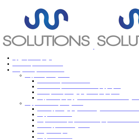
Αρχική
Homepage
Tαυτότητα
Who we are
Υπηρεσίες
Our Services
Ψηφιακές Υπηρεσίες
Κατασκευή Ιστοσελίδων
Κατασκευή Διαδικτυακών Εφαρμογών
Ηλεκτρονική Επιχειρηματική Προβολή
Ψηφιοποίηση Αρχείων & Document Managem
Συμβουλευτικές Υπηρεσίες
Σύνταξη Επιχειρηματικού Σχεδίου Business P
Σύμβουλοι ΟΤΑ
Παρακολούθηση και υλοποίηση επενδυτικών
Σύνταξη Marketing Plan
Κτηματολόγιο
Σύμβουλοι ΤΠΕ