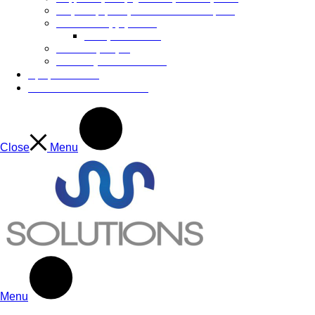
Φόρτιση ηλεκτρονικών αυτοκινήτων
Κάδοι Απορριμάτων
Υπόγειοι Κάδοι
Παιδικές Χαρές
Our Projects
See more
Άρθρα
Articles
Επικοινωνία
Contact Us
Close
Menu
Menu